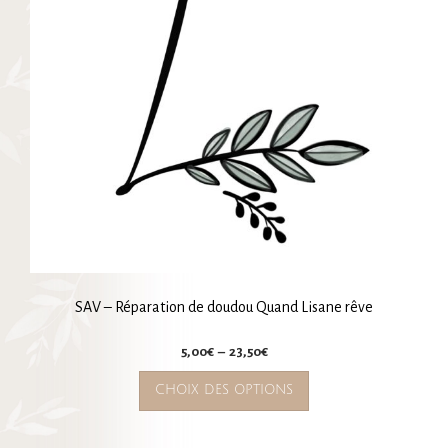
être
choisies
sur
la
page
du
produit
SAV – Réparation de doudou Quand Lisane rêve
Plage
5,00
€
–
23,50
€
de
Ce
CHOIX DES OPTIONS
prix :
produit
5,00€
a
à