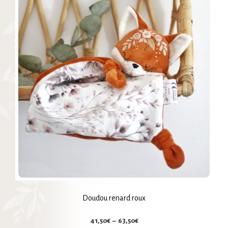
Les
options
peuvent
être
choisies
sur
la
page
du
produit
Doudou renard roux
Plage
41,50
€
–
63,50
€