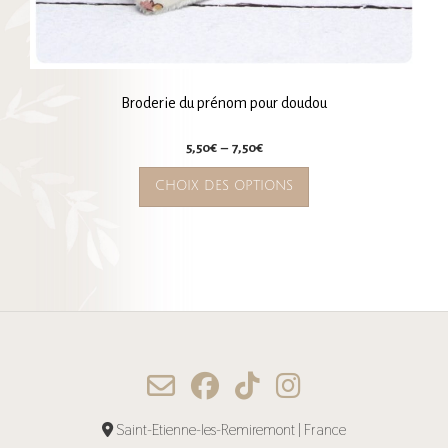
Broderie du prénom pour doudou
Plage
5,50
€
–
7,50
€
de
Ce
CHOIX DES OPTIONS
prix :
produit
5,50€
a
à
plusieurs
7,50€
variations.
Les
options
peuvent
être
choisies
Saint-Etienne-les-Remiremont | France
sur