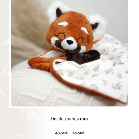
Les
options
peuvent
être
choisies
sur
la
page
du
produit
Doudou panda roux
Plage
43,50
€
–
65,50
€