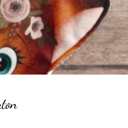
ton
lage