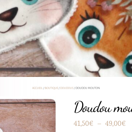
ACCUEIL
/
BOUTIQUE
/
DOUDOUS
/ DOUDOU MOUTON
Doudou mou
P
41,50
€
–
49,00
€