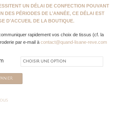
e
SSITENT UN DÉLAI DE CONFECTION POUVANT
ix :
N DES PÉRIODES DE L’ANNÉE, CE DÉLAI EST
1,50€
GE D’ACCUEIL DE LA BOUTIQUE.
ommuniquer rapidement vos choix de tissus (cf. la
9,00€
broderie par e-mail à
contact@quand-lisane-reve.com
om
panier
ous