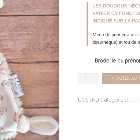
d
LES DOUDOUS NÉCE
pr
VARIER EN FONCTIO
4
INDIQUÉ SUR LA PA
à
Merci de penser à me c
4
tissuthèque) et /ou de 
Broderie du prén
quantité
Ajouter au 
de
Doudou
UGS :
ND
Catégorie :
Doud
mouton