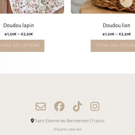
Doudou lapin
Doudou lion
Plage
Pl
41,50
€
–
63,50
€
41,50
€
–
63,50
€
de
d
Ce
CHOIX DES OPTIONS
CHOIX DES OPTION
prix :
pr
produit
41,50€
41
a
à
à
plusieurs
63,50€
63
variations.
Les
options
peuvent
être
choisies
Saint-Etienne-les-Remiremont | France
sur
© Quand Lisane rêve
la