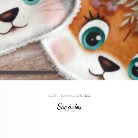
ACCUEIL
/
BOUTIQUE
/ SAC À DOS
Sac à dos