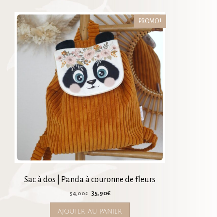
PROMO !
Sac à dos | Panda à couronne de fleurs
Le
Le
35,90
€
54,00
€
prix
prix
AJOUTER AU PANIER
initial
actuel