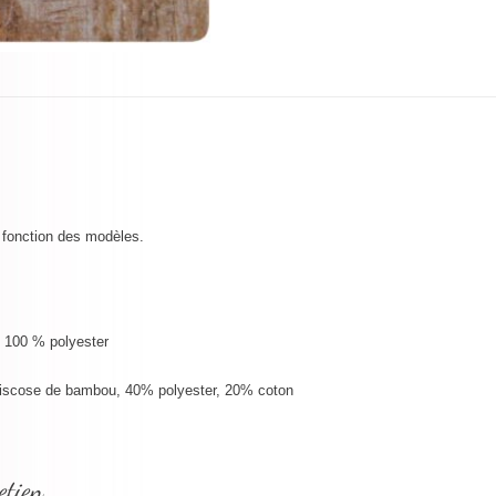
|
Fleurs
 fonction des modèles.
rs 100 % polyester
iscose de bambou, 40% polyester, 20% coton
etien