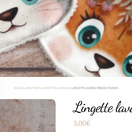
ACCUEIL
/
BOUTIQUE
/
LINGETTES LAVABLES
/ LINGETTE LAVABLE PANDA | FLEURS
Lingette lav
3,00
€