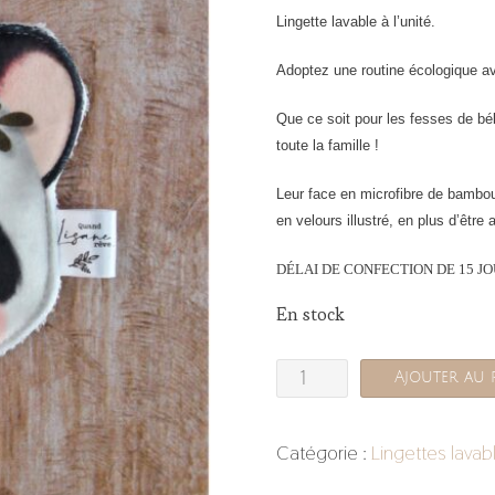
Lingette lavable à l’unité.
Adoptez une routine écologique av
Que ce soit pour les fesses de béb
toute la famille !
Leur face en microfibre de bambo
en velours illustré, en plus d’être 
DÉLAI DE CONFECTION DE 15 J
En stock
quantité
Ajouter au 
de
Lingette
Catégorie :
Lingettes lavab
lavable
Panda