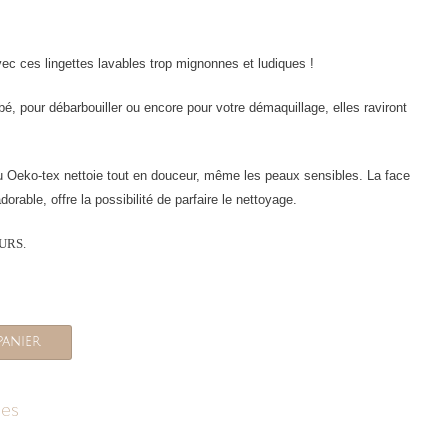
ec ces lingettes lavables trop mignonnes et ludiques !
é, pour débarbouiller ou encore pour votre démaquillage, elles raviront
u Oeko-tex nettoie tout en douceur, même les peaux sensibles. La face
adorable, offre la possibilité de parfaire le nettoyage.
OURS.
panier
les