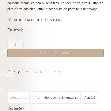
douceur, même les peaux sensibles. La face en velours illustré, en
plus d’être adorable, offre la possibilité de parfaire le nettoyage.
DÉLAI DE CONFECTION DE 15 JOURS.
En stock
quantité
de
Ajouter au panier
Lingette
lavable
Chat
Catégorie :
Lingettes lavables
|
Fleurs
Description
Informations complémentaires
Avis (0)
Description